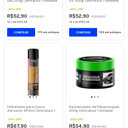
Gel 250g Centralsul 1 Unidade
UV 300g Centralsul 1 Unidade
-
30
%
OFF
-
30
%
OFF
R$52,90
R$52,90
R$75,57
R$75,57
12
x
de
R$5,44
12
x
de
R$5,44
170
em estoque
164
em estoque
Hidratante para Couro
Revitalizador de Parachoques
Aerossol 400ml Centralsul 1
200g Centralsul 1 Unidade
Unidade
-
30
%
OFF
-
30
%
OFF
R$67,90
R$54,90
R$97,00
R$78,43