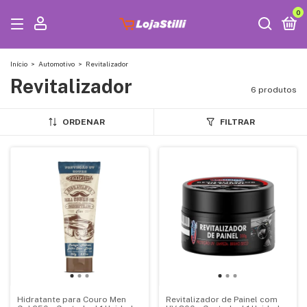
0
Início
>
Automotivo
>
Revitalizador
Revitalizador
6 produtos
ORDENAR
FILTRAR
Hidratante para Couro Men
Revitalizador de Painel com