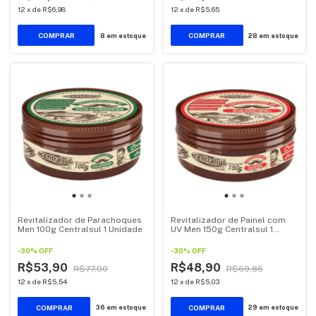
12
x
de
R$6,98
12
x
de
R$5,65
8
em estoque
28
em estoque
Revitalizador de Parachoques
Revitalizador de Painel com
Men 100g Centralsul 1 Unidade
UV Men 150g Centralsul 1
Unidade
-
30
%
OFF
-
30
%
OFF
R$53,90
R$48,90
R$77,00
R$69,86
12
x
de
R$5,54
12
x
de
R$5,03
36
em estoque
29
em estoque