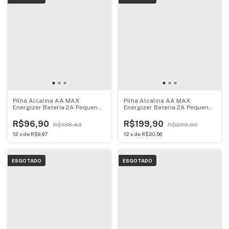
Pilha Alcalina AA MAX
Pilha Alcalina AA MAX
Energizer Bateria 2A Pequena
Energizer Bateria 2A Pequena
16 unidades
6 unidades
R$96,90
R$199,90
R$138,43
R$200,00
12
x
de
R$9,97
12
x
de
R$20,56
ESGOTADO
ESGOTADO