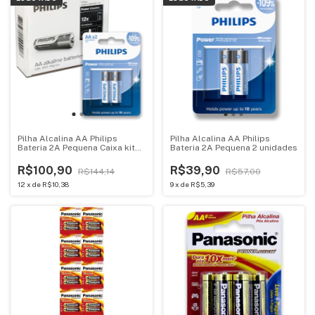
Pilha Alcalina AA Philips
Pilha Alcalina AA Philips
Bateria 2A Pequena Caixa kit
Bateria 2A Pequena 2 unidades
24 unidades
R$100,90
R$39,90
R$144,14
R$57,00
12
x
de
R$10,38
9
x
de
R$5,39