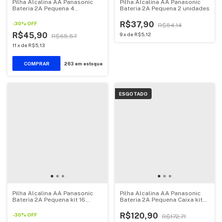
Pilha Alcalina AA Panasonic
Pilha Alcalina AA Panasonic
Bateria 2A Pequena 4
Bateria 2A Pequena 2 unidades
unidades
R$37,90
-
30
%
OFF
R$54,14
R$45,90
9
x
de
R$5,12
R$65,57
11
x
de
R$5,13
263
em estoque
ESGOTADO
Pilha Alcalina AA Panasonic
Pilha Alcalina AA Panasonic
Bateria 2A Pequena kit 16
Bateria 2A Pequena Caixa kit
unidades
24 unidades
R$120,90
-
30
%
OFF
R$172,71