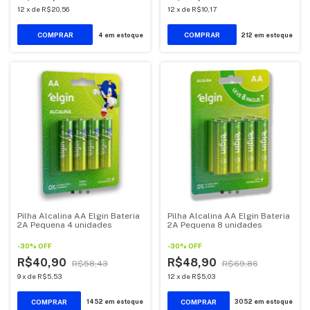
12
x
de
R$20,56
12
x
de
R$10,17
4
em estoque
212
em estoque
Pilha Alcalina AA Elgin Bateria
Pilha Alcalina AA Elgin Bateria
2A Pequena 4 unidades
2A Pequena 8 unidades
-
30
%
OFF
-
30
%
OFF
R$40,90
R$48,90
R$58,43
R$69,86
9
x
de
R$5,53
12
x
de
R$5,03
1452
em estoque
3052
em estoque