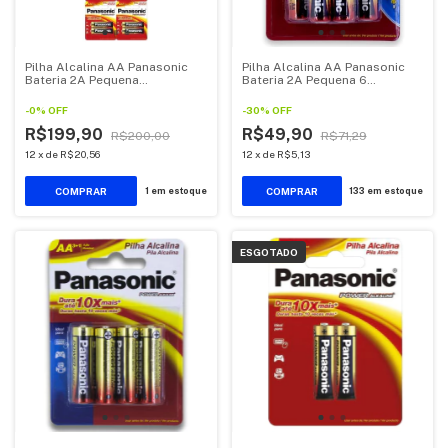
Pilha Alcalina AA Panasonic
Pilha Alcalina AA Panasonic
Bateria 2A Pequena
Bateria 2A Pequena 6
Multiblister kit 20 unidades
unidades
-
0
%
OFF
-
30
%
OFF
R$199,90
R$49,90
R$200,00
R$71,29
12
x
de
R$20,56
12
x
de
R$5,13
1
em estoque
133
em estoque
ESGOTADO