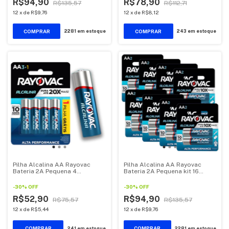
R$94,90
R$78,90
R$135,57
R$112,71
12
x
de
R$9,76
12
x
de
R$8,12
2281
em estoque
243
em estoque
Pilha Alcalina AA Rayovac
Pilha Alcalina AA Rayovac
Bateria 2A Pequena 4
Bateria 2A Pequena kit 16
unidades
unidades
-
30
%
OFF
-
30
%
OFF
R$52,90
R$94,90
R$75,57
R$135,57
12
x
de
R$5,44
12
x
de
R$9,76
241
em estoque
2281
em estoque