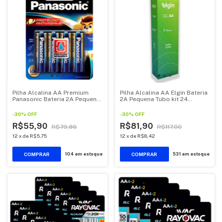
Pilha Alcalina AA Premium
Pilha Alcalina AA Elgin Bateria
Panasonic Bateria 2A Pequena
2A Pequena Tubo kit 24
4 unidades
unidades
-
30
%
OFF
-
30
%
OFF
R$55,90
R$81,90
R$79,86
R$117,00
12
x
de
R$5,75
12
x
de
R$8,42
104
em estoque
531
em estoque