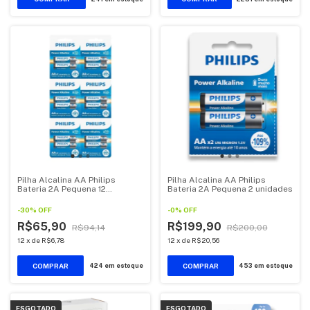
Pilha Alcalina AA Philips
Pilha Alcalina AA Philips
Bateria 2A Pequena 12
Bateria 2A Pequena 2 unidades
unidades
-
30
%
OFF
-
0
%
OFF
R$65,90
R$199,90
R$94,14
R$200,00
12
x
de
R$6,78
12
x
de
R$20,56
424
em estoque
453
em estoque
ESGOTADO
ESGOTADO