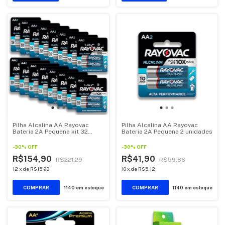
Pilha Alcalina AA Rayovac
Pilha Alcalina AA Rayovac
Bateria 2A Pequena kit 32
Bateria 2A Pequena 2 unidades
unidades
-
30
%
OFF
-
30
%
OFF
R$154,90
R$41,90
R$221,29
R$59,86
12
x
de
R$15,93
10
x
de
R$5,12
1140
em estoque
1140
em estoque