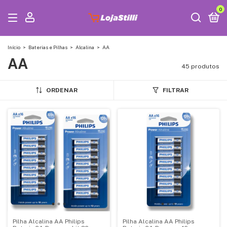
0
Início
>
Baterias e Pilhas
>
Alcalina
>
AA
AA
45 produtos
ORDENAR
FILTRAR
Pilha Alcalina AA Philips
Pilha Alcalina AA Philips