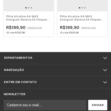
Pilha Alcalina AA MAX
Pilha Alcalina AA MAX
Energizer Bateria 2A Pequena
Energizer Bateria 2A Pequena
4 unidades
8 unidades
R$199,90
R$199,90
R$200,00
R$200,00
12
x
de
R$20,56
12
x
de
R$20,56
DEPARTAMENTOS
NAVEGAÇÃO
ENTRE EM CONTATO
NEWSLETTER