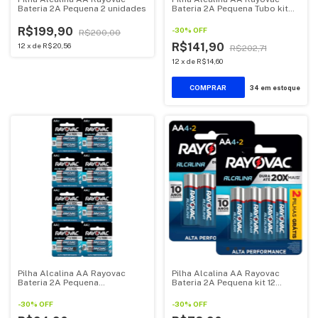
Bateria 2A Pequena 2 unidades
Bateria 2A Pequena Tubo kit
com 32 unidades
R$199,90
-
30
%
OFF
R$200,00
R$141,90
12
x
de
R$20,56
R$202,71
12
x
de
R$14,60
34
em estoque
Pilha Alcalina AA Rayovac
Pilha Alcalina AA Rayovac
Bateria 2A Pequena
Bateria 2A Pequena kit 12
Multiblister kit 16 unidades
unidades
-
30
%
OFF
-
30
%
OFF