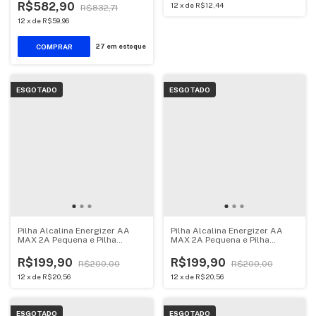
R$582,90
12
x
de
R$12,44
R$832,71
12
x
de
R$59,96
27
em estoque
ESGOTADO
ESGOTADO
Pilha Alcalina Energizer AA
Pilha Alcalina Energizer AA
MAX 2A Pequena e Pilha
MAX 2A Pequena e Pilha
Alcalina AAA MAX 3A Palito
Alcalina AAA MAX 3A Palito
kit 16 unidades
kit 12 unidades
R$199,90
R$199,90
R$200,00
R$200,00
12
x
de
R$20,56
12
x
de
R$20,56
ESGOTADO
ESGOTADO