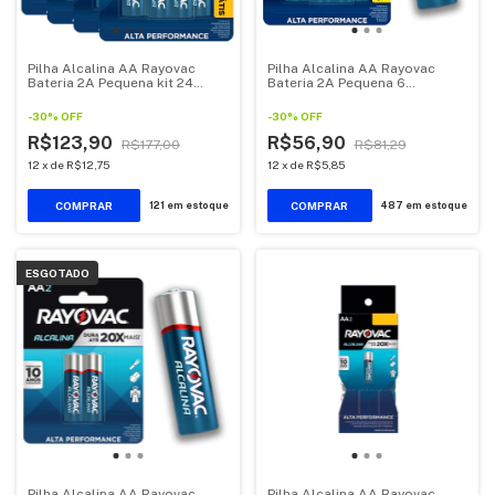
Pilha Alcalina AA Rayovac
Pilha Alcalina AA Rayovac
Bateria 2A Pequena kit 24
Bateria 2A Pequena 6
unidades
unidades
-
30
%
OFF
-
30
%
OFF
R$123,90
R$56,90
R$177,00
R$81,29
12
x
de
R$12,75
12
x
de
R$5,85
121
em estoque
487
em estoque
ESGOTADO
Pilha Alcalina AA Rayovac
Pilha Alcalina AA Rayovac