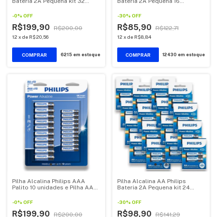
Bateria 2A Pequena kit 32
Bateria 2A Pequena 16
unidades
unidades
-
0
%
OFF
-
30
%
OFF
R$199,90
R$85,90
R$200,00
R$122,71
12
x
de
R$20,56
12
x
de
R$8,84
6215
em estoque
12430
em estoque
Pilha Alcalina Philips AAA
Pilha Alcalina AA Philips
Palito 10 unidades e Pilha AA
Bateria 2A Pequena kit 24
Pequena 10 unidades
unidades
-
0
%
OFF
-
30
%
OFF
R$199,90
R$98,90
R$200,00
R$141,29