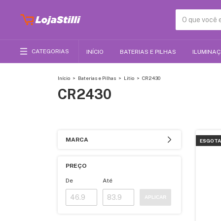
CATEGORIAS
INÍCIO
BATERIAS E PILHAS
ILUMINA
Início
>
Baterias e Pilhas
>
Litio
>
CR2430
CR2430
MARCA
ESGOT
PREÇO
De
Até
APLICAR