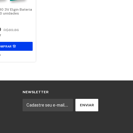
0 3V Elgin Bateria
10 unidades
0
R$89,86
7
e
NEWSLETTER