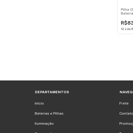
Pilha 
Bateri
R$8
12
x
de
R
DEPARTAMENTOS
NAVEG
Início
Frete
Baterias e Pilhas
Contat
Iluminação
Promoç