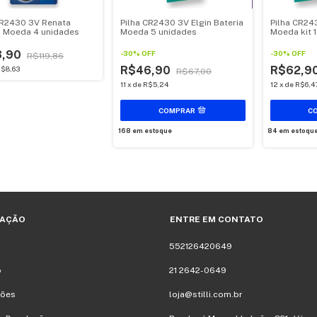
CR2430 3V Renata
Pilha CR2430 3V Elgin Bateria
Pilha CR243
a Moeda 4 unidades
Moeda 5 unidades
Moeda kit 
3,90
-
30
%
OFF
-
30
%
OFF
R$119,86
R$46,90
R$62,9
$8,63
R$67,00
11
x
de
R$5,24
12
x
de
R$6,4
168
em estoque
84
em estoqu
AÇÃO
ENTRE EM CONTATO
552126420649
o
21 2642-0649
ões
loja@stilli.com.br