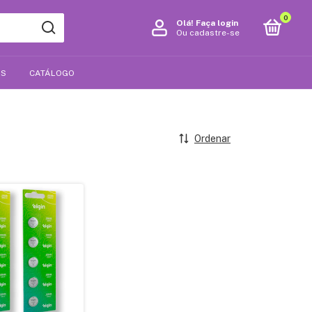
0
Olá!
Faça login
Ou cadastre-se
OS
CATÁLOGO
Ordenar