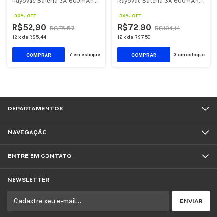
Rayovac Bateria 3A 600mAh
Rayovac Bateria 3A 600mAh
Palito 2 unidades
Palito kit 4 unidades
-
30
%
OFF
-
30
%
OFF
R$52,90
R$72,90
R$75,57
R$104,14
12
x
de
R$5,44
12
x
de
R$7,50
7
em estoque
3
em estoque
DEPARTAMENTOS
NAVEGAÇÃO
ENTRE EM CONTATO
NEWSLETTER