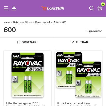
0
Início
>
Baterias e Pilhas
>
Recarregável
>
AAA
>
600
600
2 produtos
ORDENAR
FILTRAR
Pilha Recarregavel AAA
Pilha Recarregavel AAA