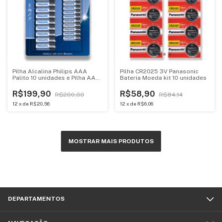
Pilha Alcalina Philips AAA
Pilha CR2025 3V Panasonic
Palito 10 unidades e Pilha AA
Bateria Moeda kit 10 unidades
Pequena 10 unidades
R$199,90
R$58,90
R$200,00
R$84,14
12
x
de
R$20,56
12
x
de
R$6,06
MOSTRAR MAIS PRODUTOS
DEPARTAMENTOS