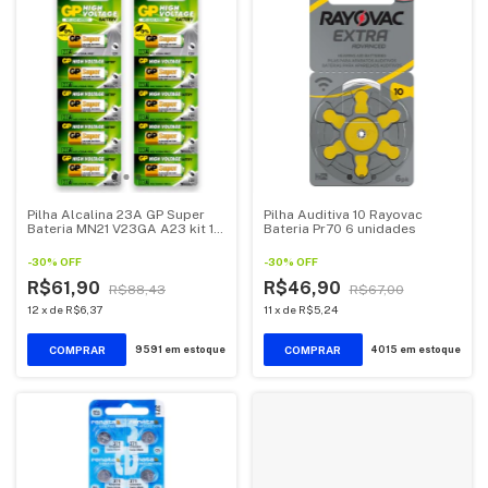
Pilha Alcalina 23A GP Super
Pilha Auditiva 10 Rayovac
Bateria MN21 V23GA A23 kit 10
Bateria Pr70 6 unidades
unidades
-
30
%
OFF
-
30
%
OFF
R$61,90
R$46,90
R$88,43
R$67,00
12
x
de
R$6,37
11
x
de
R$5,24
9591
em estoque
4015
em estoque