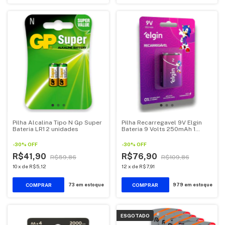
Pilha Alcalina Tipo N Gp Super
Pilha Recarregavel 9V Elgin
Bateria LR1 2 unidades
Bateria 9 Volts 250mAh 1
unidade
-
30
%
OFF
-
30
%
OFF
R$41,90
R$76,90
R$59,86
R$109,86
10
x
de
R$5,12
12
x
de
R$7,91
73
em estoque
979
em estoque
ESGOTADO