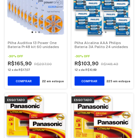
Pilha Auditiva 13 Power One
Pilha Alcalina AAA Philips
Bateria Pr48 kit 60 unidades
Bateria 3A Palito 24 unidades
-
30
%
OFF
-
30
%
OFF
R$165,90
R$103,90
R$237,00
R$148,43
12
x
de
R$17,07
12
x
de
R$10,69
22
em estoque
225
em estoque
ESGOTADO
ESGOTADO