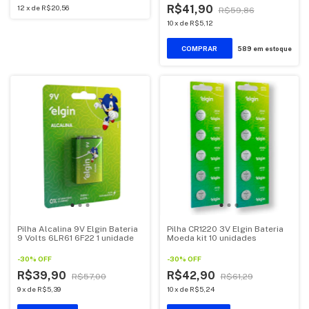
R$41,90
12
x
de
R$20,56
R$59,86
10
x
de
R$5,12
589
em estoque
Pilha Alcalina 9V Elgin Bateria
Pilha CR1220 3V Elgin Bateria
9 Volts 6LR61 6F22 1 unidade
Moeda kit 10 unidades
-
30
%
OFF
-
30
%
OFF
R$39,90
R$42,90
R$57,00
R$61,29
9
x
de
R$5,39
10
x
de
R$5,24