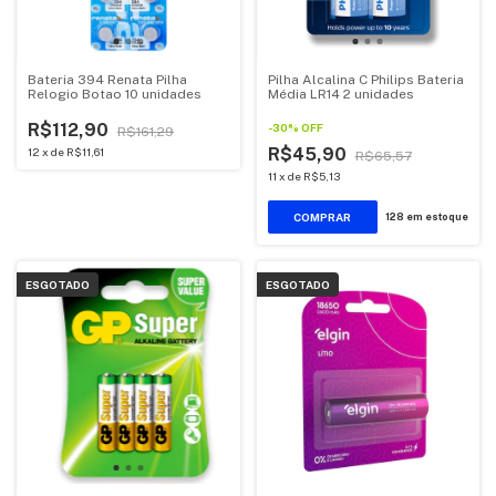
Bateria 394 Renata Pilha
Pilha Alcalina C Philips Bateria
Relogio Botao 10 unidades
Média LR14 2 unidades
R$112,90
-
30
%
OFF
R$161,29
R$45,90
12
x
de
R$11,61
R$65,57
11
x
de
R$5,13
128
em estoque
ESGOTADO
ESGOTADO