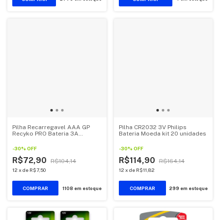
Pilha Recarregavel AAA GP
Pilha CR2032 3V Philips
Recyko PRO Bateria 3A
Bateria Moeda kit 20 unidades
800mAh Palito 4 unidades
-
30
%
OFF
-
30
%
OFF
R$72,90
R$114,90
R$104,14
R$164,14
12
x
de
R$7,50
12
x
de
R$11,82
1108
em estoque
299
em estoque