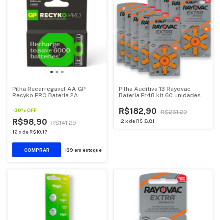
Pilha Recarregavel AA GP
Pilha Auditiva 13 Rayovac
Recyko PRO Bateria 2A
Bateria Pr48 kit 60 unidades
2000mAh Pequena 4 unidades
R$182,90
-
30
%
OFF
R$261,29
R$98,90
12
x
de
R$18,81
R$141,29
12
x
de
R$10,17
139
em estoque