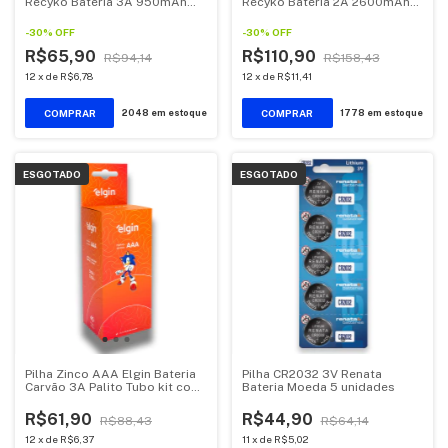
Recyko Bateria 3A 950mAh
Recyko Bateria 2A 2600mAh
Palito 4 unidades
Pequena 4 unidades
-
30
%
OFF
-
30
%
OFF
R$65,90
R$110,90
R$94,14
R$158,43
12
x
de
R$6,78
12
x
de
R$11,41
2048
em estoque
1778
em estoque
ESGOTADO
ESGOTADO
Pilha Zinco AAA Elgin Bateria
Pilha CR2032 3V Renata
Carvão 3A Palito Tubo kit com
Bateria Moeda 5 unidades
40 unidades
R$61,90
R$44,90
R$88,43
R$64,14
12
x
de
R$6,37
11
x
de
R$5,02