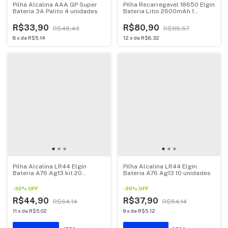
Pilha Alcalina AAA GP Super
Pilha Recarregavel 18650 Elgin
Bateria 3A Palito 4 unidades
Bateria Litio 2600mAh 1
unidade
R$33,90
R$80,90
R$48,43
R$115,57
8
x
de
R$5,14
12
x
de
R$8,32
Pilha Alcalina LR44 Elgin
Pilha Alcalina LR44 Elgin
Bateria A76 Ag13 kit 20
Bateria A76 Ag13 10 unidades
unidades
-
30
%
OFF
-
30
%
OFF
R$44,90
R$37,90
R$64,14
R$54,14
11
x
de
R$5,02
9
x
de
R$5,12