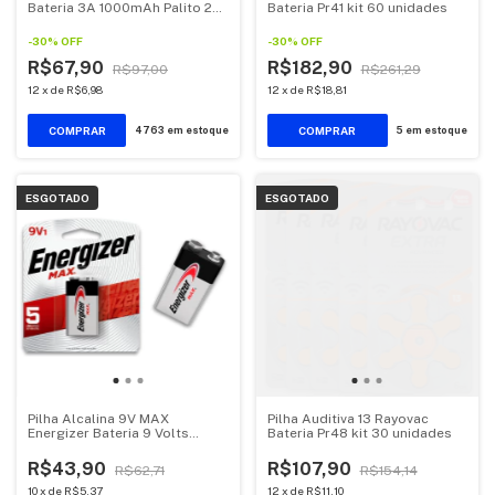
Bateria 3A 1000mAh Palito 2
Bateria Pr41 kit 60 unidades
unidades
-
30
%
OFF
-
30
%
OFF
R$67,90
R$182,90
R$97,00
R$261,29
12
x
de
R$6,98
12
x
de
R$18,81
4763
em estoque
5
em estoque
ESGOTADO
ESGOTADO
Pilha Alcalina 9V MAX
Pilha Auditiva 13 Rayovac
Energizer Bateria 9 Volts
Bateria Pr48 kit 30 unidades
6LR61 6F22 1 unidade
R$43,90
R$107,90
R$62,71
R$154,14
10
x
de
R$5,37
12
x
de
R$11,10