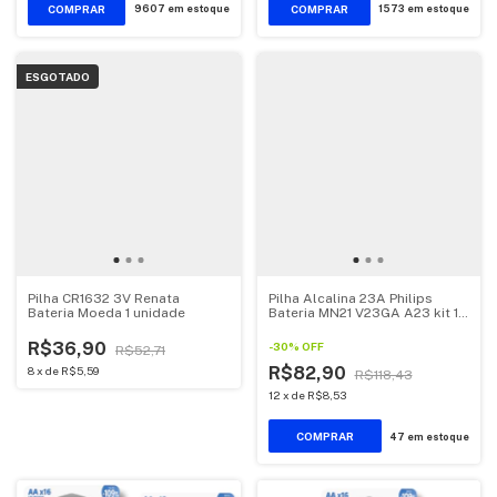
9607
em estoque
1573
em estoque
ESGOTADO
Pilha CR1632 3V Renata
Pilha Alcalina 23A Philips
Bateria Moeda 1 unidade
Bateria MN21 V23GA A23 kit 10
unidades
R$36,90
-
30
%
OFF
R$52,71
R$82,90
8
x
de
R$5,59
R$118,43
12
x
de
R$8,53
47
em estoque