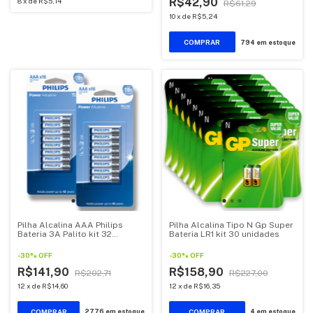
R$42,90
8
x
de
R$5,14
R$61,29
10
x
de
R$5,24
794
em estoque
Pilha Alcalina AAA Philips
Pilha Alcalina Tipo N Gp Super
Bateria 3A Palito kit 32
Bateria LR1 kit 30 unidades
unidades
-
30
%
OFF
-
30
%
OFF
R$141,90
R$158,90
R$202,71
R$227,00
12
x
de
R$14,60
12
x
de
R$16,35
2776
em estoque
4
em estoque