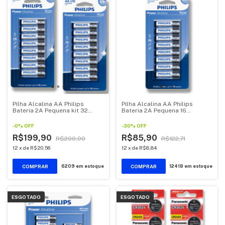
Pilha Alcalina AA Philips
Pilha Alcalina AA Philips
Bateria 2A Pequena kit 32
Bateria 2A Pequena 16
unidades
unidades
-
0
%
OFF
-
30
%
OFF
R$199,90
R$85,90
R$200,00
R$122,71
12
x
de
R$20,56
12
x
de
R$8,84
6209
em estoque
12418
em estoque
ESGOTADO
ESGOTADO