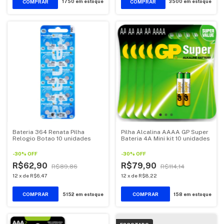
1750
em estoque
3500
em estoque
Bateria 364 Renata Pilha
Pilha Alcalina AAAA GP Super
Relogio Botao 10 unidades
Bateria 4A Mini kit 10 unidades
-
30
%
OFF
-
30
%
OFF
R$62,90
R$79,90
R$89,86
R$114,14
12
x
de
R$6,47
12
x
de
R$8,22
5152
em estoque
158
em estoque