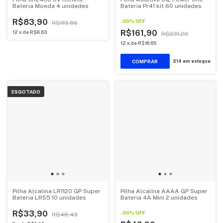
Bateria Moeda 4 unidades
Bateria Pr41 kit 60 unidades
R$83,90
-
30
%
OFF
R$119,86
R$161,90
12
x
de
R$8,63
R$231,29
12
x
de
R$16,65
214
em estoque
ESGOTADO
Pilha Alcalina LR1120 GP Super
Pilha Alcalina AAAA GP Super
Bateria LR55 10 unidades
Bateria 4A Mini 2 unidades
R$33,90
-
30
%
OFF
R$48,43