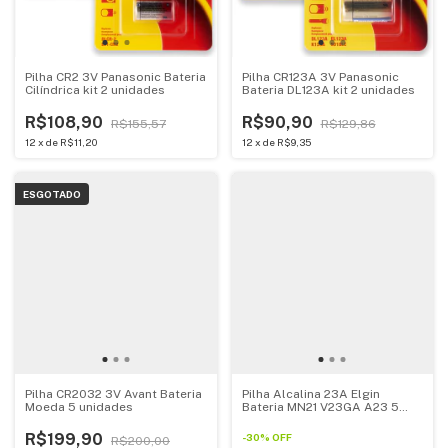
Pilha CR2 3V Panasonic Bateria
Pilha CR123A 3V Panasonic
Cilíndrica kit 2 unidades
Bateria DL123A kit 2 unidades
R$108,90
R$90,90
R$155,57
R$129,86
12
x
de
R$11,20
12
x
de
R$9,35
ESGOTADO
Pilha CR2032 3V Avant Bateria
Pilha Alcalina 23A Elgin
Moeda 5 unidades
Bateria MN21 V23GA A23 5
unidades
R$199,90
-
30
%
OFF
R$200,00