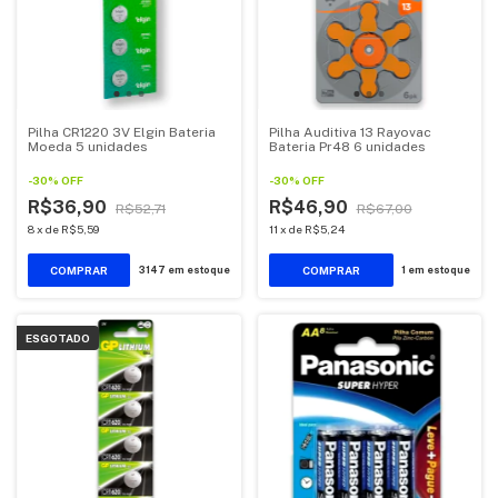
Pilha CR1220 3V Elgin Bateria
Pilha Auditiva 13 Rayovac
Moeda 5 unidades
Bateria Pr48 6 unidades
-
30
%
OFF
-
30
%
OFF
R$36,90
R$46,90
R$52,71
R$67,00
8
x
de
R$5,59
11
x
de
R$5,24
3147
em estoque
1
em estoque
ESGOTADO