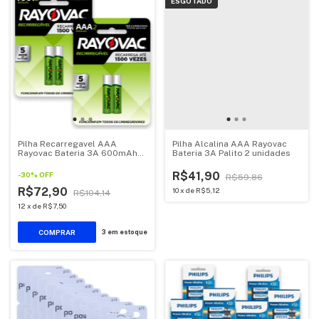
ESGOTADO
Pilha Recarregavel AAA
Pilha Alcalina AAA Rayovac
Rayovac Bateria 3A 600mAh
Bateria 3A Palito 2 unidades
Palito kit 4 unidades
R$41,90
-
30
%
OFF
R$59,86
R$72,90
10
x
de
R$5,12
R$104,14
12
x
de
R$7,50
3
em estoque