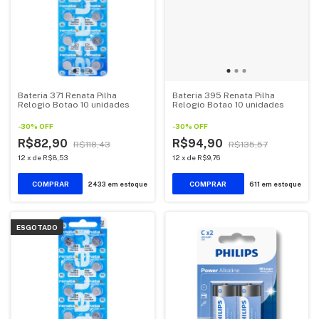
Bateria 371 Renata Pilha
Bateria 395 Renata Pilha
Relogio Botao 10 unidades
Relogio Botao 10 unidades
-
30
%
OFF
-
30
%
OFF
R$82,90
R$94,90
R$118,43
R$135,57
12
x
de
R$8,53
12
x
de
R$9,76
2433
em estoque
611
em estoque
ESGOTADO