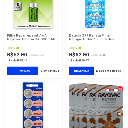
Pilha Recarregavel AAA
Bateria 377 Renata Pilha
Rayovac Bateria 3A 600mAh
Relogio Botao 10 unidades
Palito 2 unidades
-
30
%
OFF
-
30
%
OFF
R$52,90
R$62,90
R$75,57
R$89,86
12
x
de
R$5,44
12
x
de
R$6,47
7
em estoque
13629
em estoque