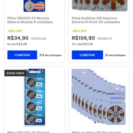
Pilha CR2025 3V Murata
Pilha Auditiva 312 Rayovac
Bateria Moeda 5 unidades
Bateria Pr41 kit 30 unidades
-
30
%
OFF
-
30
%
OFF
R$34,90
R$106,90
R$49,86
R$152,71
8
x
de
R$5,29
12
x
de
R$11,00
313
em estoque
10
em estoque
ESGOTADO
Pilha CR2430 3V Renata
Pilha Auditiva 312 Power One