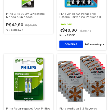
Pilha CR1620 3V GP Bateria
Pilha Zinco AA Panasonic
Moeda 5 unidades
Bateria Carvão 2A Pequena 8
unidades
R$42,90
-
30
%
OFF
R$61,29
R$40,90
10
x
de
R$5,24
R$58,43
9
x
de
R$5,53
446
em estoque
Pilha Recarregavel AAA Philips
Pilha Auditiva 312 Rayovac