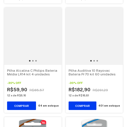
Pilha Alcalina C Philips Bateria
Pilha Auditiva 10 Rayovac
Média LR14 kit 4 unidades
Bateria Pr70 kit 60 unidades
-
30
%
OFF
-
30
%
OFF
R$59,90
R$182,90
R$85,57
R$261,29
12
x
de
R$6,16
12
x
de
R$18,81
64
em estoque
401
em estoque