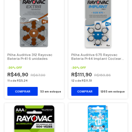
Pilha Auditiva 312 Rayovac
Pilha Auditiva 675 Rayovac
Bateria Pr41 6 unidades
Bateria Pr44 Implant Coclear 6
unidades
-
30
%
OFF
-
30
%
OFF
R$46,90
R$111,90
R$67,00
R$159,86
11
x
de
R$5,24
12
x
de
R$11,51
53
em estoque
1265
em estoque