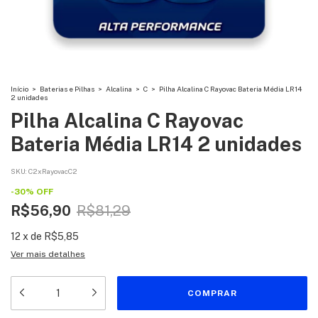
Início
>
Baterias e Pilhas
>
Alcalina
>
C
>
Pilha Alcalina C Rayovac Bateria Média LR14
2 unidades
Pilha Alcalina C Rayovac
Bateria Média LR14 2 unidades
SKU:
C2xRayovacC2
-
30
%
OFF
R$56,90
R$81,29
12
x
de
R$5,85
Ver mais detalhes