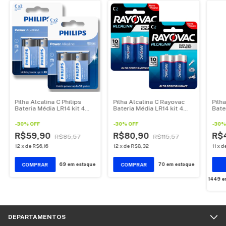
Pilha Alcalina C Philips
Pilha Alcalina C Rayovac
Pilha
Bateria Média LR14 kit 4
Bateria Média LR14 kit 4
Bate
unidades
unidades
unid
-
30
%
OFF
-
30
%
OFF
-
30
R$59,90
R$80,90
R$
R$85,57
R$115,57
12
x
de
R$6,16
12
x
de
R$8,32
11
x
d
69
em estoque
70
em estoque
1449
e
DEPARTAMENTOS