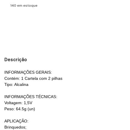
140
em estoque
Meios de envio
Entregas para o CEP:
ALTERAR CEP
CALCULAR
Descrição
INFORMAÇÕES GERAIS:
Contém: 1 Cartela com 2 pilhas
Tipo: Alcalina
INFORMAÇÕES TÉCNICAS:
Voltagem: 1,5V
Peso: 64.5g (un)
APLICAÇÃO:
Brinquedos;