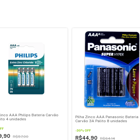
Zinco AAA Philips Bateria Carvão
Pilha Zinco AAA Panasonic Bateria
ito 4 unidades
Carvão 3A Palito 8 unidades
FF
-
30
%
OFF
9,90
R$57,00
R$44,90
R$64,14