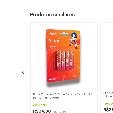
Produtos similares
Pilha 
c Bateria
Pilha Zinco AAA Elgin Bateria Carvão 3A
3A Pal
t com 40
Palito 4 unidades
-
30
%
O
-
30
%
OFF
R$3
R$34,90
R$49,86