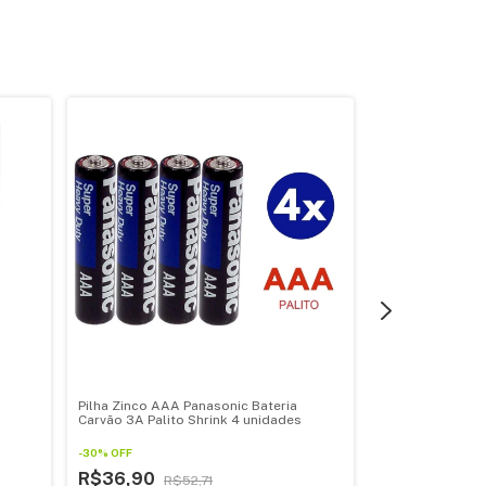
Pilha Zinco AAA Panasonic Bateria
Pilha Zinco AAA 
Carvão 3A Palito Shrink 4 unidades
Palito Caixa kit
-
30
%
OFF
-
30
%
OFF
R$36,90
R$52,71