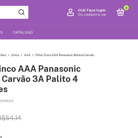
0
Olá!
Faça login
Ou cadastre-se
OS
CATÁLOGO
ilhas
>
Zinco
>
AAA
>
Pilha Zinco AAA Panasonic Bateria Carvão
Zinco AAA Panasonic
 Carvão 3A Palito 4
es
SONICC4
R$54,14
es