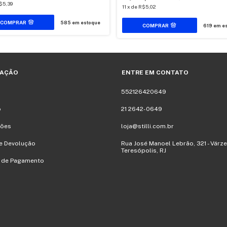
$5,39
11
x
de
R$5,02
585
em estoque
619
em es
AÇÃO
ENTRE EM CONTATO
552126420649
o
21 2642-0649
ões
loja@stilli.com.br
e Devolução
Rua José Manoel Lebrão, 321 - Várze
Teresópolis, RJ
 de Pagamento