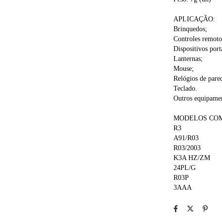
APLICAÇÃO:
Brinquedos;
Controles remoto
Dispositivos portá
Lanternas;
Mouse;
Relógios de pare
Teclado.
Outros equipamen
MODELOS COM
R3
A91/R03
R03/2003
K3A HZ/ZM
24PL/G
R03P
3AAA