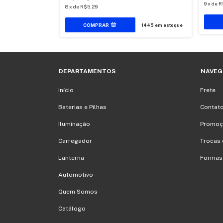
9
x
de
R
8
x
de
R$5,29
3
em estoque
1445
em estoque
DEPARTAMENTOS
NAVEG
Início
Frete
Baterias e Pilhas
Contat
Iluminação
Promoç
Carregador
Trocas 
Lanterna
Formas
Automotivo
Quem Somos
Catálogo