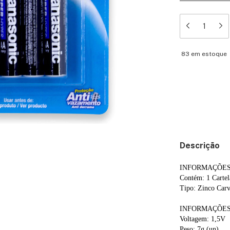
83
em estoque
Meios de en
Entregas para o 
Descrição
INFORMAÇÕES
Contém: 1 Cartel
Tipo: Zinco Car
INFORMAÇÕES
Voltagem: 1,5V
Peso: 7g (un)