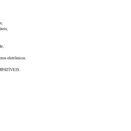
s;
teis;
de;
tos eletrônicos.
PATÍVEIS: