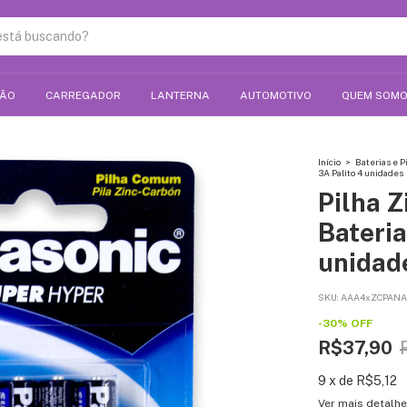
ÇÃO
CARREGADOR
LANTERNA
AUTOMOTIVO
QUEM SOM
Início
>
Baterias e P
3A Palito 4 unidades
Pilha 
Bateria
unidad
SKU:
AAA4xZCPANA
-
30
%
OFF
R$37,90
9
x
de
R$5,12
Ver mais detalh