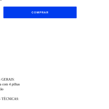
vio
CEP:
ALTERAR CEP
CALCULAR
 GERAIS:
a com 4 pilhas
vão
 TÉCNICAS: